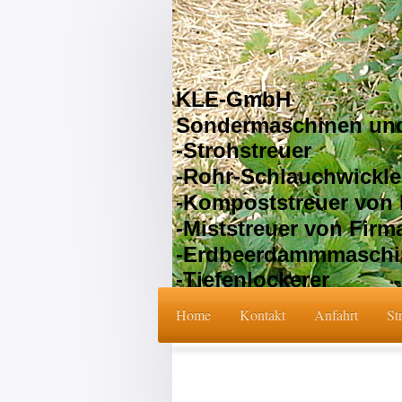
KLE-GmbH
Sondermaschinen und
-Strohstreuer
-Rohr-Schl
-Kompoststreuer v
-Miststreuer 
-Erdbeerdammmaschi
-Tiefenlockerer
Home
Kontakt
Anfahrt
St