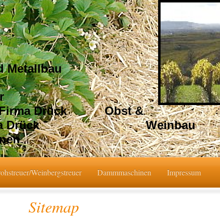
 Metallbau
auchwickler
on Firma Drück Obst &
von Firma Drück Weinbau
nen
rohstreuer/Weinbergstreuer
Dammmaschinen
Impressum
Sitemap